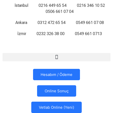
İstanbul
0216 449 65 54
0216 346 10 52
0506 661 07 04
Ankara
0312 472 65 54
0549 661 07 08
İzmir
0232 326 38 00
0549 661 0713
Hesabım / Ödeme
Online Sonuç
Vetlab Online (Yeni)