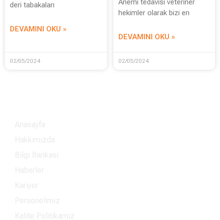
Anemi tedavisi veteriner
deri tabakaları
hekimler olarak bizi en
DEVAMINI OKU »
DEVAMINI OKU »
02/05/2024
02/05/2024
Menü
Anasayfa
Hakkımızda
Bilgi Bankası
Haberler
Kariyer
Personelimiz
Kalite Politikamız