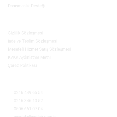
Danışmanlık Desteği
Bilgilendirme
Gizlilik Sözleşmesi
İade ve Teslim Sözleşmesi
Mesafeli Hizmet Satış Sözleşmesi
KVKK Aydınlatma Metni
Çerez Politikası
İstanbul İletişim
0216 449 65 54
0216 346 10 52
0506 661 07 04
anadolu@vetlab.com.tr