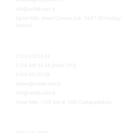
info@vetlab.com.tr
Eğitim Mah. Ahsen Çıkmazı Sok. 14/27-28 Kadıköy-
İstanbul
Ankara İletişim
0 312 472 65 54
0 216 449 65 54 (Dahili: 312)
0 549 661 07 08
ankara@vetlab.com.tr
info@vetlab.com.tr
Huzur Mah. 1135 Sok N: 14/C Çankaya/Ankara
İzmir İletişim